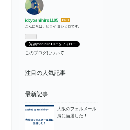
id:yoshihiro1105
はて
こんにちは。ヒライ ヨシヒロです。
なブ
ログ
Pro
@yoshihiro1105をフォロー
このブログについて
注目の人気記事
最新記事
大阪のフェルメール
展に当選した！