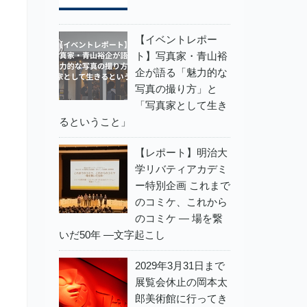
【イベントレポー
ト】写真家・青山裕
企が語る「魅力的な
写真の撮り方」と
「写真家として生き
るということ」
【レポート】明治大
学リバティアカデミ
ー特別企画 これまで
のコミケ、これから
のコミケ ― 場を繋
いだ50年 ―文字起こし
2029年3月31日まで
展覧会休止の岡本太
郎美術館に行ってき