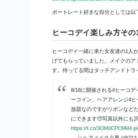
ポートレート好きな自分としては以
ヒーコデイ楽しみ方その
ヒーコデイ一緒に来た女友達の1人
げてもらっていました。メイクのア
す。待ってる間はタッチアンドトラ
8/18に開催される#ヒーコ
ーコイン、ヘアアレンジ4ヒ
放題なのですがリボンなど
にできます🥺写真以外にも
https://t.co/3OM0CPO9M4
p
— ▷ヘアメイク小夏 (@712_c