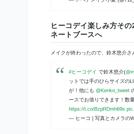
ヒーコデイ楽しみ方その
ネートブースへ
メイクが終わったので、鈴木悠介さ
#ヒーコデイ
で鈴木悠介(
@m
ットでは手のひらサイズのLU
が！他にも
@Kenko_tweet
ースでお借りできます！数
https://t.co/BzpRDmh69s
pic
— ヒーコ | 写真とカメラのWE