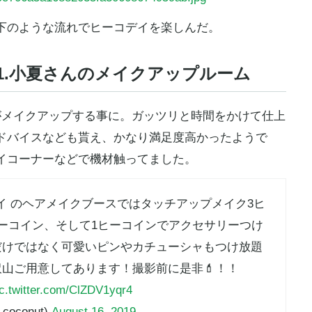
下のような流れでヒーコデイを楽しんだ。
1.小夏さんのメイクアップルーム
がメイクアップする事に。ガッツリと時間をかけて仕上
ドバイスなども貰え、かなり満足度高かったようで
イコーナーなどで機材触ってました。
デイ のヘアメイクブースではタッチアップメイク3ヒ
ーコイン、そして1ヒーコインでアクセサリーつけ
だけではなく可愛いピンやカチューシャもつけ放題
沢山ご用意してあります！撮影前に是非💄！！
ic.twitter.com/ClZDV1yqr4
oconut)
August 16, 2019